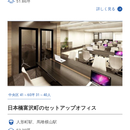
51.86坪
詳しく見る
中央区
41～60坪
31～40人
日本橋富沢町のセットアップオフィス
人形町駅、馬喰横山駅
52.29坪