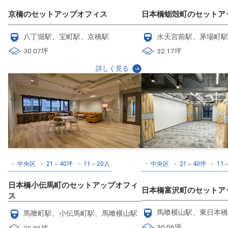
京橋のセットアップオフィス
日本橋蛎殻町のセットア
八丁堀駅、宝町駅、京橋駅
水天宮前駅、茅場町駅
30.07坪
32.17坪
詳しく見る
中央区
21～40坪
11～20人
中央区
21～40坪
11
日本橋小伝馬町のセットアップオフィ
日本橋富沢町のセットア
ス
馬喰横山駅、東日本橋
馬喰町駅、小伝馬町駅、馬喰横山駅
30.06坪
36.86坪