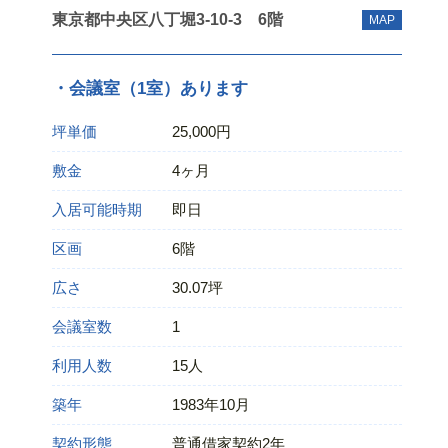
東京都中央区八丁堀3‐10‐3 6階
MAP
・会議室（1室）あります
坪単価
25,000円
敷金
4ヶ月
入居可能時期
即日
区画
6階
広さ
30.07坪
会議室数
1
利用人数
15人
築年
1983年10月
契約形態
普通借家契約2年