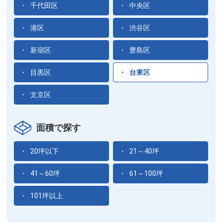
千代田区
中央区
港区
渋谷区
新宿区
豊島区
目黒区
台東区
文京区
面積で探す
20坪以下
21～40坪
41～60坪
61～100坪
101坪以上