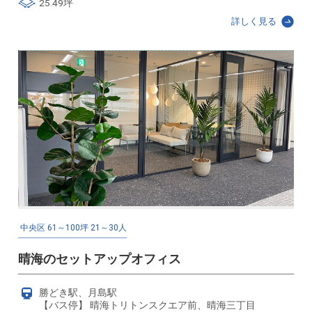
25.49坪
詳しく見る
中央区
61～100坪
21～30人
晴海のセットアップオフィス
勝どき駅、月島駅
【バス停】 晴海トリトンスクエア前、晴海三丁目