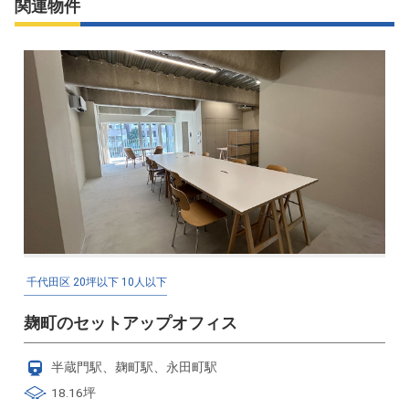
関連物件
千代田区
20坪以下
10人以下
麹町のセットアップオフィス
半蔵門駅、麹町駅、永田町駅
18.16坪